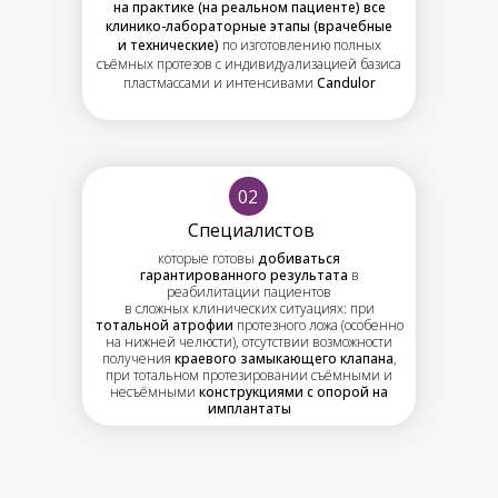
на практике (на реальном пациенте) все
клинико-лабораторные этапы (врачебные
и технические)
по изготовлению полных
съёмных протезов с индивидуализацией базиса
пластмассами и интенсивами
Candulor
02
Специалистов
которые готовы
добиваться
гарантированного результата
в
реабилитации пациентов
в сложных клинических ситуациях
: при
тотальной атрофии
протезного ложа (особенно
на нижней челюсти), отсутствии возможности
получения
краевого замыкающего клапана
,
при тотальном протезировании съёмными и
несъёмными
конструкциями с опорой на
имплантаты