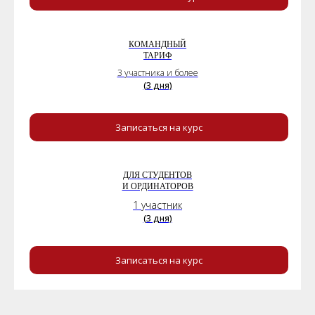
все п
КОМАНДНЫЙ
ТАРИФ
3 участника и более
(3 дня)
Записаться на курс
ДЛЯ СТУДЕНТОВ
И ОРДИНАТОРОВ
1 участник
(3 дня)
Записаться на курс
ИП БАРАНОВА АНАСТАСИЯ
ВЛАДИМИРОВНА