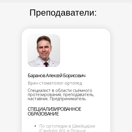
о компании
Преподаватели:
орден талантов
контакты
работы с пациентами
работы мастер-техников
патенты и сертификаты
отзывы
преподаватели
Баранов Алексей Борисович
Врач-стоматолог-ортопед
инструменты и материалы
Специалист в области съёмного
протезирования, преподаватель,
для врача
наставник. Предприниматель.
для зубного техника
СПЕЦИАЛИЗИРОВАННОЕ
ОБРАЗОВАНИЕ
гигиена и профилактика
evidsun
По ортопедии в Швейцарии
(Candulor AG), в Польше.