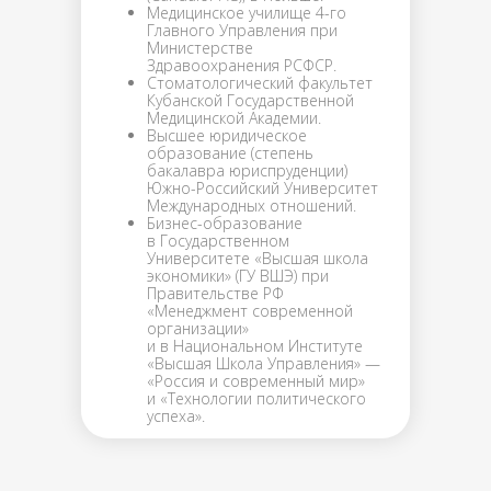
Медицинское училище 4-го
программы обучения
Главного Управления при
Министерстве
Здравоохранения РСФСР.
расписание курсов
Стоматологический факультет
Кубанской Государственной
наши курсы
Медицинской Академии.
для организаторов
Высшее юридическое
образование (степень
бакалавра юриспруденции)
+7 (915) 317-71-60
Южно-Российский Университет
Международных отношений.
Руководитель учебного центра
Бизнес-образование
Орден Талантов Анастасия
в Государственном
Владимировна Баранова
Университете «Высшая школа
экономики» (ГУ ВШЭ) при
+7 (995) 887-71-60
Правительстве РФ
«Менеджмент современной
Менеджер Юлиана
организации»
и в Национальном Институте
+7 (918) 460-95-07
«Высшая Школа Управления» —
«Россия и современный мир»
Алексей Борисович Баранов
и «Технологии политического
успеха».