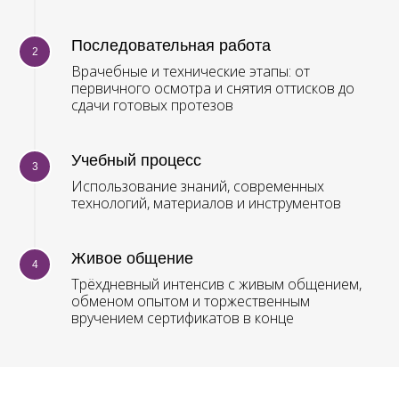
протезов с индивидуализацией
базиса пластмассами
и интенсивами Candulor»
Последовательная работа
Преподаватель: Алексей Баранов,
Врачебные и технические этапы: от
Елена Семенова, Дим Зиякаев
первичного осмотра и снятия оттисков до
сдачи готовых протезов
Дата проведения:
15 – 17 мая
Место проведения:
Ярославль
Дата проведения:
12 – 14 июня
Место проведения:
Караганда
Учебный процесс
Дата проведения:
3 – 5 июля
Использование знаний, современных
Место проведения:
Москва
технологий, материалов и инструментов
Дата проведения:
7 – 9 августа
Место проведения:
Москва
Дата проведения:
16 – 18 октября
Живое общение
Место проведения:
Москва
Трёхдневный интенсив с живым общением,
обменом опытом и торжественным
ЗАПИСАТЬСЯ НА ОБУЧЕНИЕ
вручением сертификатов в конце