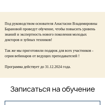
ИП БАРАНОВА АНАСТАСИЯ
ВЛАДИМИРОВНА
Под руководством основателя Анастасии Владимировны
о компании
Барановой проведут обучение, чтобы повысить уровень
знаний и экспертность нового поколения молодых
орден талантов
докторов и зубных техников!
контакты
Так же мы приготовили подарок для всех участников -
работы с пациентами
серия вебинаров от ведущих преподавателей !
работы мастер-техников
патенты и сертификаты
Программа действует до 31.12.2024 года.
отзывы
преподаватели
Записаться на обучение
инструменты и материалы
для врача