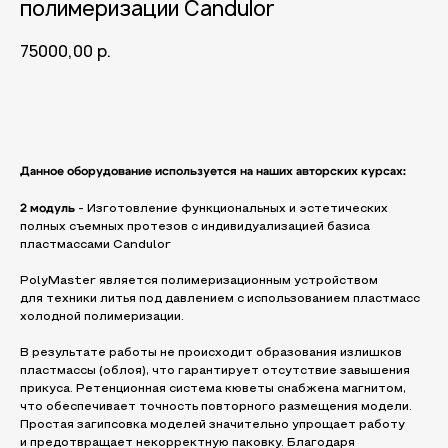
полимеризации Candulor
75000,00
р.
Добавить в корзину
Данное оборудование используется на наших авторских курсах:
2 модуль
- Изготовление функциональных и эстетических
полных съемных протезов с индивидуализацией базиса
пластмассами Candulor
PolyMaster является полимеризационным устройством
для техники литья под давлением с использованием пластмасс
холодной полимеризации.
В результате работы не происходит образования излишков
пластмассы (облоя), что гарантирует отсутствие завышения
прикуса. Ретенционная система кюветы снабжена магнитом,
что обеспечивает точность повторного размещения модели.
Простая загипсовка моделей значительно упрощает работу
и предотвращает некорректную паковку. Благодаря