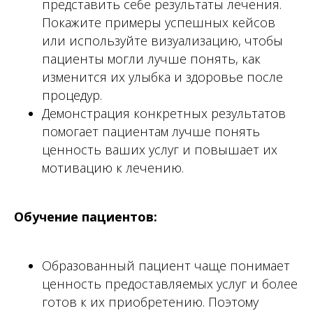
представить себе результаты лечения.
Покажите примеры успешных кейсов
расписание курсов
или используйте визуализацию, чтобы
наши курсы
пациенты могли лучше понять, как
для организаторов
изменится их улыбка и здоровье после
процедур.
+7 (915) 317-71-60
Демонстрация конкретных результатов
Руководитель учебного центра
Орден Талантов Анастасия
помогает пациентам лучше понять
Владимировна Баранова
ценность ваших услуг и повышает их
+7 (995) 887-71-60
мотивацию к лечению.
Менеджер Юлиана
+7 (918) 460-95-07
Обучение пациентов:
Алексей Борисович Баранов
Образованный пациент чаще понимает
ценность предоставляемых услуг и более
готов к их приобретению. Поэтому
политика конфиденциальности