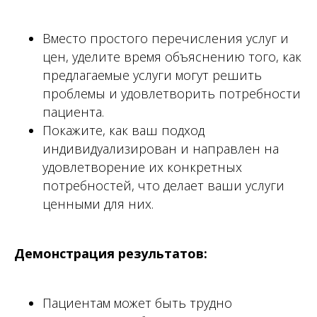
орден талантов
Вместо простого перечисления услуг и
контакты
цен, уделите время объяснению того, как
работы с пациентами
предлагаемые услуги могут решить
работы мастер-техников
проблемы и удовлетворить потребности
патенты и сертификаты
пациента.
отзывы
Покажите, как ваш подход
индивидуализирован и направлен на
преподаватели
удовлетворение их конкретных
потребностей, что делает ваши услуги
инструменты и материалы
ценными для них.
для врача
для зубного техника
Демонстрация результатов:
гигиена и профилактика
evidsun
Пациентам может быть трудно
программы обучения