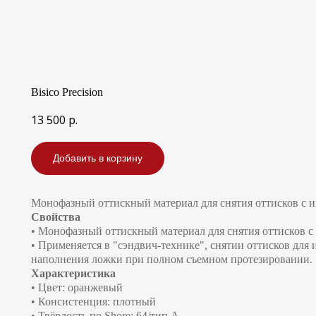
Bisico Precision
13 500
р.
Добавить в корзину
Монофазный оттискный материал для снятия оттисков с и
Свойства
• Монофазный оттискный материал для снятия оттисков с
• Применяется в "сэндвич-технике", снятии оттисков для 
наполнения ложки при полном съемном протезировании.
Характеристика
• Цвет: оранжевый
• Консистенция: плотный
• Твёрдость по Shore: 64/тип А