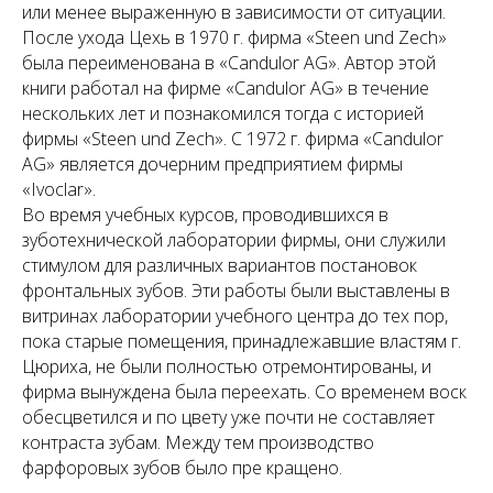
или менее выраженную в зависимости от ситуации.
После ухода Цехь в 1970 г. фирма «Steen und Zech»
была переименована в «Candulor AG». Автор этой
книги работал на фирме «Candulor AG» в течение
нескольких лет и познакомился тогда с историей
фирмы «Steen und Zech». C 1972 г. фирма «Candulor
AG» является дочерним предприятием фирмы
«Ivoclar».
Во время учебных курсов, проводившихся в
зуботехнической лаборатории фирмы, они служили
стимулом для различных вариантов постановок
фронтальных зубов. Эти работы были выставлены в
витринах лаборатории учебного центра до тех пор,
пока старые помещения, принадлежавшие властям г.
Цюриха, не были полностью отремонтированы, и
фирма вынуждена была переехать. Со временем воск
обесцветился и по цвету уже почти не составляет
контраста зубам. Между тем производство
фарфоровых зубов было пре кращено.