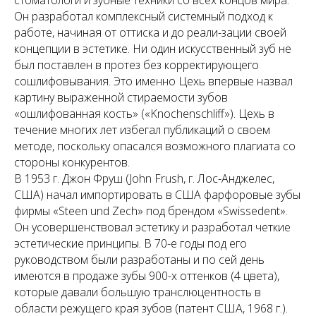
стоматологи и зубные техники со всех концов мира.
Он разработал комплексный системный подход к
работе, начиная от оттиска и до реали-зации своей
концепции в эстетике. Ни один искусственный зуб не
был поставлен в протез без корректирующего
сошлифовывания. Это именно Цехь впервые назвал
картину выраженной стираемости зубов
«ошлифованная кость» («Knochenschliff»). Цехь в
течение многих лет избегал публикаций о своем
методе, поскольку опасался возможного плагиата со
стороны конкурентов.
В 1953 г. Джон Фруш (John Frush, г. Лос-Анджелес,
США) начал импортировать в США фарфоровые зубы
фирмы «Steen und Zech» под брендом «Swissedent».
Он усовершенствовал эстетику и разработал четкие
эстетические принципы. В 70-е годы под его
руководством были разработаны и по сей день
имеются в продаже зубы 900-х оттенков (4 цвета),
которые давали большую транслюцентность в
области режущего края зубов (патент США, 1968 г.).