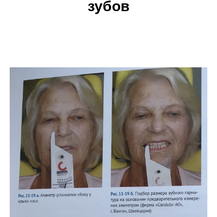
зубов
о компании
орден талантов
контакты
работы с пациентами
работы мастер-техников
патенты и сертификаты
отзывы
преподаватели
инструменты и материалы
для врача
для зубного техника
гигиена и профилактика
evidsun