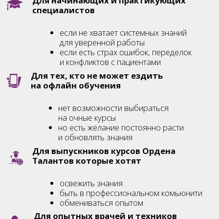
освежить знания
быть в профессиональном комьюнити
обмениваться опытом
Для опытных врачей и техников
отличная возможность
черпать новый взгляд
на привычные вещи
точечно внедрять
знания
Для тех, кто хочет к нам на офлайн
курс
отличная возможность познакомится
с нами поближе
получить применимую пользу
от наших преподавателей
внедрить знания в практику
Для тех, кто хочет прямой контакт
с преподавателями
возможность задавать им вопросы
разбирать клинические случаи
получать обратную связь
Вступить в клуб