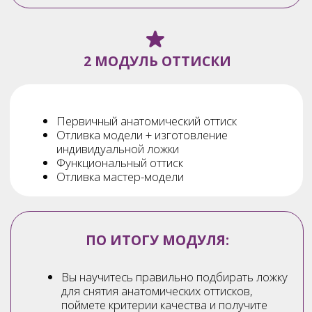
ПО ИТОГУ МОДУЛЯ:
Вы научитесь подбирать зубы для
пациента, изучите различные виды
постановок зубов, критерии выбора той
или иной методики в зразличных
клинических ситуациях и в зависимости
от атрофии костной ткани и параметров
суставов пациента.
Также мы разберем фундаментальные
моменты построения грамотной
функциональной окклюзии.
Вы получите пошаговый протокол
создания «живой десны» на протезе:
методику, инструменты и материалы.
5 МОДУЛЬ ИНДИВИДУАЛИЗАЦИЯ
ПРОТЕЗОВ. ЭСТЕТИКА И ФУНКЦИЯ
Индивидуализация базиса протезов
Реокклюзия и финишная обработка
протезов
Ведение пациентов после сдачи работы
Взамодействие врач-техник-пациент,