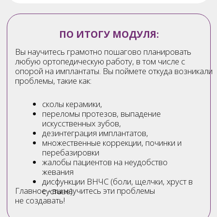
комфортный прикус пациента и тем самым
избегать коварных осложнений, таких как
дисфункции височно-нижнечелюстного
сустава, перегрузка имплантатов, сколы
керамических конструкций.
Вы получите пошаговый протокол
работы врача и зубного техника,
который сможете сразу внедрить в
практику.
Научитесь настраивать артикулятор
на индивидуальную функцию и работать
в индивидуальных параметрах пациента.
А многие знания Вы сможете применить
даже не имея в данный момент
артикулятор.
4 МОДУЛЬ ПОСТАНОВКА
ЗУБОВ И ОККЛЮЗИЯ
Методики постановки зубов, выбор, нюансы
Окклюзия
Оформление базиса протеза из воска