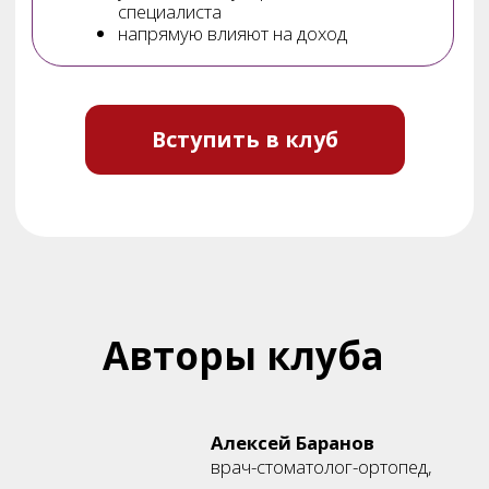
1 МОДУЛЬ «ПЛАНИРОВАНИЕ
ТОТАЛЬНЫХ ОРТОПЕДИЧЕСКИХ РАБОТ»
Анатомия и физиология мышц, ВНЧС и их
взаимосвязь с постурой тела
Модельный анализ + Лингвальная окклюзия
по Герберу
Артикулятор как инструмент для
планирования и диагностики
ПО ИТОГУ МОДУЛЯ:
Вы научитесь грамотно пошагово планировать
любую ортопедическую работу, в том числе с
опорой на имплантаты. Вы поймете откуда возникали
проблемы, такие как:
сколы керамики,
переломы протезов, выпадение
искусственных зубов,
дезинтеграция имплантатов,
множественные коррекции, починки и
перебазировки
жалобы пациентов на неудобство
жевания