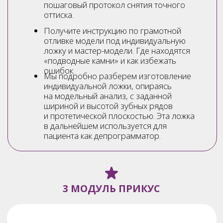
ценообразование
ПО ИТОГУ МОДУЛЯ:
Вы получите протокол работы
с пластмассами и интенсивами
CANDULOR, авторские наработки
преподавателей в области эстетики
и индивидуализации.
Узнаете что такое реокклюзия, зачем
и как ее проводить. А также
мы разберем протокол ведения
пациентов после сдачи работы и все
что касается наблюдения, коррекций,
перебазировок.
Обсудим также с Алексеем Борисовичем
вопросы ценообразования в нашей
сфере, как и за счет каких шагов придать
ценность своей работе и увеличить
гонорар.
6 МОДУЛЬ ПРОДВИЖЕНИЕ
И ПОИСК КЛИЕНТОВ ЧЕРЕЗ
ТАРГЕТИРОВАННУЮ РЕКЛАМУ