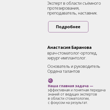
дисфункции ВНЧС (боли, щелчки, хруст в
Главное - вы научитесь эти проблемы
суставе).
не создавать!
2 МОДУЛЬ ОТТИСКИ
Первичный анатомический оттиск
Отливка модели + изготовление
индивидуальной ложки
Функциональный оттиск
Отливка мастер-модели
ПО ИТОГУ МОДУЛЯ:
Вы научитесь правильно подбирать ложку
для снятия анатомических оттисков,
поймете критерии качества и получите
пошаговый протокол снятия точного
оттиска.
Получите инструкцию по грамотной
отливке модели под индивидуальную