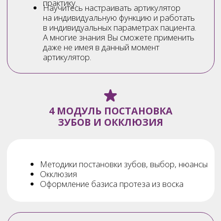
Результат участия
в клубе
По итогам 6 месяцев вы:
научитесь
работать системно и уверенно
освоите
ключевые инструменты
для грамотного планирования и реализации
тотальный ортопедических работ
устраните
ошибки на различных этапах
работы и закроете накопившиеся вопросы из
своей ежедневной практики
начнёте
применять знания сразу
в практике
поймёте,
как повышать качество
и стоимость работ
получите
рабочие памятки, чек-листы
и протоколы, которые останутся с вами для
дальнейшей работы
Войдете в нашу профессиональную семью
с живым общением, обменом опытом
и поддержкой преподавателей.