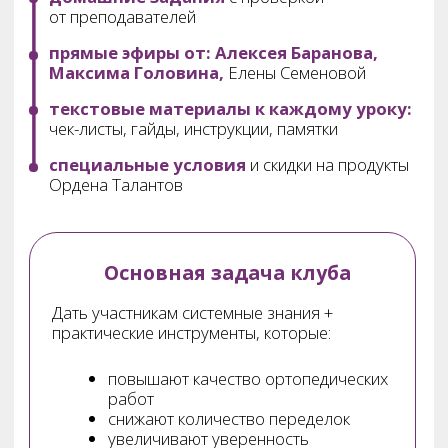
Эксперт в области съёмного
протезирования,
преподаватель, наставник.
Подробнее
Анастасия Баранова
врач-стоматолог-ортопед,
хирург-имплантолог.
Основатель и руководитель
Ордена талантов
Наша главная задача —
эффективная и понятная передача
знаний от ведущих экспертов
в области стоматологии,
с фокусом на результат.
Программа клуба