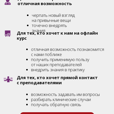
Формат клуба
6 месяцев
полезного, применимого
контента и
последовательного роста
уроки и прямые эфиры
2−3 раза
в неделю
чат участников
с Алексеем Барановым
и преподавателями Ордена
домашние задания
с проверкой
от преподавателей
прямые эфиры от: Алексея Баранова,
Максима Головина,
Елены Семеновой
текстовые материалы к каждому уроку:
чек-листы, гайды, инструкции, памятки
специальные условия
и скидки на продукты
Ордена Талантов