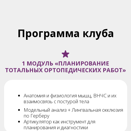
ложку и мастер-модели. Где находятся
«подводные камни» и как избежать
ошибок.
Мы подробно разберем изготовление
индивидуальной ложки, опираясь
на модельный анализ, с заданной
шириной и высотой зубных рядов
и протетической плоскостью. Эта ложка
в дальнейшем используется для
пациента как депрограмматор.
3 МОДУЛЬ ПРИКУС
Прикусные шаблоны. Технический
и клинический этапы
ГНАТОМЕТР. Технический и клинический
этапы
Настройка артикулятора по данным
гнатометра.
ПО ИТОГУ МОДУЛЯ:
Вы научитесь грамотно определять