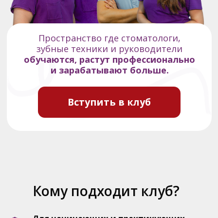
Вступить в клуб
Кому подходит клуб?
Для начинающих и практикующих
специалистов
если не хватает системных знаний
для уверенной работы
если есть страх ошибок, переделок
и конфликтов с пациентами
Для тех, кто не может ездить
на офлайн обучения
нет возможности выбираться
на очные курсы
но есть желание постоянно расти
и обновлять знания
Для выпускников курсов Ордена
Талантов которые хотят